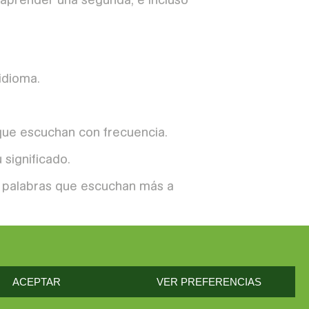
idioma.
 que escuchan con frecuencia.
 significado.
as palabras que escuchan más a
prender de manera natural, sin
ACEPTAR
VER PREFERENCIAS