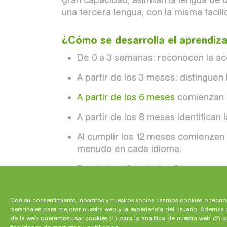
una tercera lengua, con la misma facil
¿Cómo se desarrolla el aprendizaj
De 0 a 3 semanas: reconocen la acen
A partir de los 3 meses: distinguen
A partir de los 6 meses
comienzan a
A partir de los 8 meses identifican
Al cumplir los 12 meses comienzan 
menudo en cada idioma.
Desde los 12 hasta los 24 meses:
v
Por este motivo, cuanto antes esté un
esfuerzo y logrando una perfecta pron
Con su consentimiento, nosotros y nuestros socios usamos cookies o tecno
personales para mejorar nuestra web y la experiencia del usuario. Además 
de la web queremos usar cookies (1) para la analítica de nuestra web (2) 