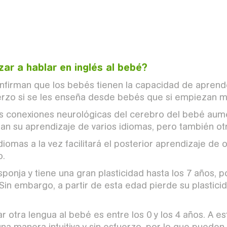
 hijo se confunda si se le habla en dos
 lo cierto es que es el mejor método para
rdad.
r a hablar en inglés al bebé?
firman que los bebés tienen la capacidad de aprender
rzo si se les enseña desde bebés que si empiezan m
s conexiones neurológicas del cerebro del bebé aum
n
itan su aprendizaje de varios idiomas, pero también ot
iomas a la vez facilitará el posterior aprendizaje de
o.
ponja y tiene una gran plasticidad hasta los 7 años, 
Sin embargo, a partir de esta edad pierde su plastici
r otra lengua al bebé es entre los 0 y los 4 años. A e
una manera intuitiva y sin esfuerzo, por lo que puede