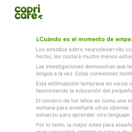
A muchos padres les da miedo que su
idiomas diferentes desde bebé, pero
que el niño pueda ser bilingüe de ve
¿Cuándo es el momento de empeza
Los estudios sobre neurodesarrollo con
hecho, les costará mucho menos esfue
¿Por qué Capricare®?
Las investigaciones demuestran que la
¿Cuándo empezar a hablar e
Nuestros productos
lengua a la vez. Estas conexiones facil
inglés a un bebé?
Sobre nosotros
Esta estimulación temprana en varios id
favoreciendo la educación del pequeñ
Consejos para padres
El cerebro de los niños es como una es
Nuestras recetas
ventana para enseñarle otros idiomas. 
esfuerzo para aprender otro lenguaje.
Por lo tanto, la mejor edad para enseña
gran capacidad, asimilan la lengua de 