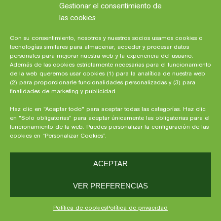
Gestionar el consentimiento de
las cookies
Cómo manejar las rabietas infantiles
Con su consentimiento, nosotros y nuestros socios usamos cookies o
tecnologías similares para almacenar, acceder y procesar datos
personales para mejorar nuestra web y la experiencia del usuario.
Además de las cookies estrictamente necesarias para el funcionamiento
de la web queremos usar cookies (1) para la analítica de nuestra web
(2) para proporcionarle funcionalidades personalizadas y (3) para
finalidades de marketing y publicidad.
Haz clic en "Aceptar todo" para aceptar todas las categorías. Haz clic
en "Solo obligatorias" para aceptar únicamente las obligatorias para el
funcionamiento de la web. Puedes personalizar la configuración de las
cookies en “Personalizar Cookies”.
ACEPTAR
Cómo manejar el estrés y la fatiga de
los nuevos padres
VER PREFERENCIAS
Política de cookies
Política de privacidad