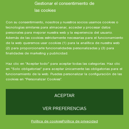
Gestionar el consentimiento de
las cookies
Beneficios del omega 3 para niños
Con su consentimiento, nosotros y nuestros socios usamos cookies o
tecnologías similares para almacenar, acceder y procesar datos
personales para mejorar nuestra web y la experiencia del usuario.
Además de las cookies estrictamente necesarias para el funcionamiento
de la web queremos usar cookies (1) para la analítica de nuestra web
(2) para proporcionarle funcionalidades personalizadas y (3) para
finalidades de marketing y publicidad.
Haz clic en "Aceptar todo" para aceptar todas las categorías. Haz clic
en "Solo obligatorias" para aceptar únicamente las obligatorias para el
funcionamiento de la web. Puedes personalizar la configuración de las
cookies en “Personalizar Cookies”.
ACEPTAR
¿Cuántos meses tiene que tener un
bebé para viajar en avión?
VER PREFERENCIAS
Política de cookies
Política de privacidad