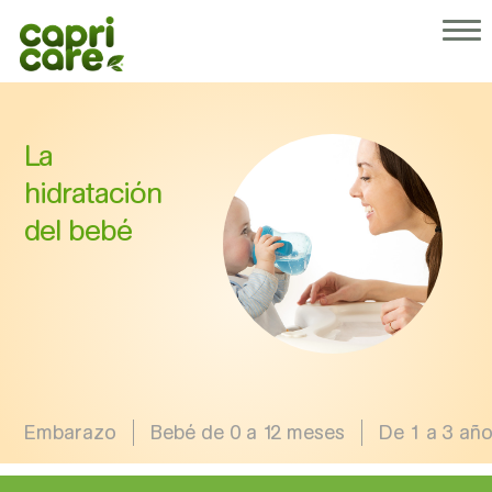
¿Por qué Capricare®?
Nuestros productos
Sobre nosotros
Consejos para padres
La
Nuestras recetas
hidratación
del bebé
Embarazo
Bebé de 0 a 12 meses
De 1 a 3 añ