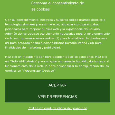
Gestionar el consentimiento de
Ahora que ha llegado el calor, es imprescindible
que nuestros peques siempre tengan una buena
las cookies
hidratación, pues su necesidad de agua es
bastante mayor que la de los adultos.
Con su consentimiento, nosotros y nuestros socios usamos cookies o
tecnologías similares para almacenar, acceder y procesar datos
personales para mejorar nuestra web y la experiencia del usuario.
Además de las cookies estrictamente necesarias para el funcionamiento
de la web queremos usar cookies (1) para la analítica de nuestra web
El peso corporal de un lactante es un 70% agua.
(2) para proporcionarle funcionalidades personalizadas y (3) para
Por ello, al tener más que los adultos (50-60%),
finalidades de marketing y publicidad.
tienen que tomar a diario un 10-15% de su peso
Haz clic en "Aceptar todo" para aceptar todas las categorías. Haz clic
total en agua, pues tienen más probabilidades de
en "Solo obligatorias" para aceptar únicamente las obligatorias para el
sufrir una deshidratación que tenga importantes
funcionamiento de la web. Puedes personalizar la configuración de las
consecuencias en su salud.
cookies en “Personalizar Cookies”.
Hoy, os enseñamos todo lo que necesitáis saber
ACEPTAR
sobre la hidratación de los bebés. Con estas
temperaturas tan altas
, es muy posible que sus
VER PREFERENCIAS
niveles de líquido en el cuerpo se reduzcan
considerablemente, y debemos hacer todo
Política de cookies
Política de privacidad
cuanto esté en nuestras manos para compensar