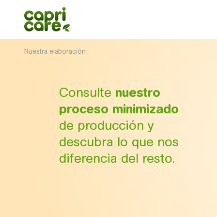
Nuestra elaboración
Consulte
nuestro
Información científica
proceso minimizado
Nuestra elaboración
de producción y
Nuestros productos
descubra lo que nos
Nuestras publicaciones
diferencia del resto.
Sobre nosotros