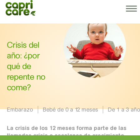
¿Por qué Capricare®?
Nuestros productos
Sobre nosotros
Consejos para padres
Crisis del
Nuestras recetas
año: ¿por
qué de
repente no
come?
Embarazo
Bebé de 0 a 12 meses
De 1 a 3 añ
La crisis de los 12 meses forma parte de las
llamadas crisis o escalones de crecimiento,