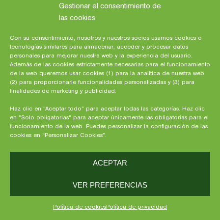
periodos en la vida del peque en los que
Gestionar el consentimiento de
parece que come menos o que el alimento que
las cookies
le ofreces no es suficiente para él, lo que
Con su consentimiento, nosotros y nuestros socios usamos cookies o
suele acompañarse de irritabilidad, llanto,
tecnologías similares para almacenar, acceder y procesar datos
problemas para comer… Al año de edad se
personales para mejorar nuestra web y la experiencia del usuario.
produce una de estas crisis, descubre en qué
Además de las cookies estrictamente necesarias para el funcionamiento
de la web queremos usar cookies (1) para la analítica de nuestra web
consiste y cómo debes actuar ante ella.
(2) para proporcionarle funcionalidades personalizadas y (3) para
finalidades de marketing y publicidad.
¿Qué son las crisis de crecimiento y por qué
se producen?
Haz clic en "Aceptar todo" para aceptar todas las categorías. Haz clic
en "Solo obligatorias" para aceptar únicamente las obligatorias para el
Las crisis de lactancia o de crecimiento son
funcionamiento de la web. Puedes personalizar la configuración de las
ciclos naturales en el desarrollo del bebé que se
cookies en “Personalizar Cookies”.
producen en la mayoría de los bebés hacia el
mismo periodo de edad causadas por un
ACEPTAR
repentino crecimiento en el pequeño que se
acompaña de una mayor necesidad de comer, lo
VER PREFERENCIAS
que puede hacer pensar a la madre que no tiene
suficiente leche. En ocasiones, estas crisis se
Política de cookies
Política de privacidad
producen también por otros cambios en el niño,